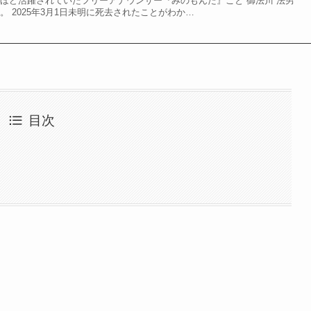
いほど活躍されていたフリーアナウンサー『みのもんた』こと 御法川 法男
。 2025年3月1日未明に死去されたことがわか…
目次